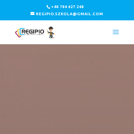
+48 784 627 248
REGIPIO.SZKOLA@GMAIL.COM