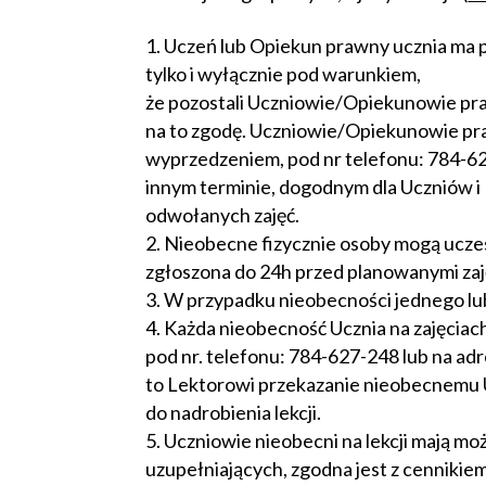
Uczeń lub Opiekun prawny ucznia ma 
tylko i wyłącznie pod warunkiem,
że pozostali Uczniowie/Opiekunowie pra
na to zgodę. Uczniowie/Opiekunowie pra
wyprzedzeniem, pod nr telefonu: 784-62
innym terminie, dogodnym dla Uczniów i 
odwołanych zajęć.
Nieobecne fizycznie osoby mogą uczest
zgłoszona do 24h przed planowanymi zaj
W przypadku nieobecności jednego lub
Każda nieobecność Ucznia na zajęciac
pod nr. telefonu: 784-627-248 lub na ad
to Lektorowi przekazanie nieobecnemu
do nadrobienia lekcji.
Uczniowie nieobecni na lekcji mają mo
uzupełniających, zgodna jest z cennikie