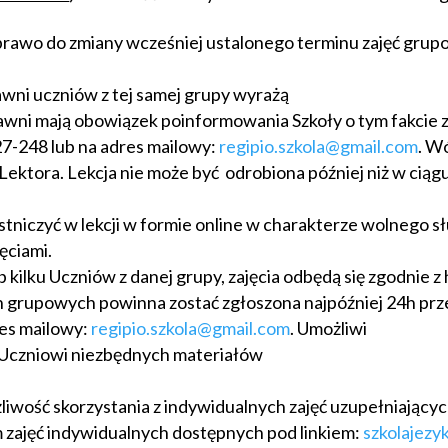
prawo do zmiany wcześniej ustalonego terminu zajęć gru
wni uczniów z tej samej grupy wyrażą
wni mają obowiązek poinformowania Szkoły o tym fakcie z
7-248 lub na adres mailowy:
regipio.szkola@gmail.com
. W
Lektora. Lekcja nie może być odrobiona później niż w ciąg
niczyć w lekcji w formie online w charakterze wolnego sł
ęciami.
 kilku Uczniów z danej grupy, zajęcia odbędą się zgodnie
h grupowych powinna zostać zgłoszona najpóźniej 24h prz
res mailowy:
regipio.szkola@gmail.com
. Umożliwi
 Uczniowi niezbędnych materiałów
żliwość skorzystania z indywidualnych zajęć uzupełniający
m zajęć indywidualnych dostępnych pod linkiem:
szkolajezy