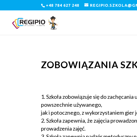
+48 784 627 248
REGIPIO.SZKOLA@G
ZOBOWIĄZANIA SZ
Szkoła zobowiązuje się do zachęcania 
powszechnie używanego,
jak i potocznego, z wykorzystaniem gier
Szkoła zapewnia, że zajęcia prowadzo
prowadzenia zajęć.
Szkoła zapewnia nadzór metodyczny n