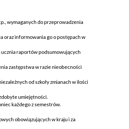
 itp., wymaganych do przeprowadzenia
a oraz informowania go o postępach w
ym ucznia raportów podsumowujących
enia zastępstwa w razie nieobecności
ezależnych od szkoły zmianach w ilości
zdobyte umiejętności.
oniec każdego z semestrów.
owych obowiązujących w kraju i za