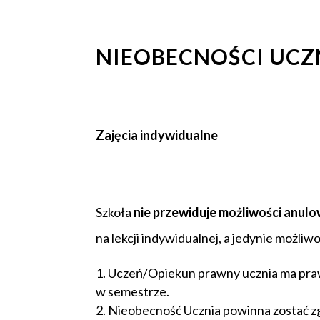
NIEOBECNOŚCI UCZ
Zajęcia indywidualne
Szkoła
nie przewiduje możliwości anulo
na lekcji indywidualnej, a jedynie możliw
Uczeń/Opiekun prawny ucznia ma praw
w semestrze.
Nieobecność Ucznia powinna zostać zg