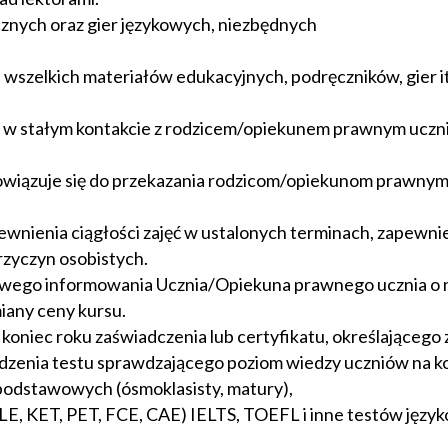
cznych oraz gier językowych, niezbędnych
a wszelkich materiałów edukacyjnych, podręczników, gier
 w stałym kontakcie z rodzicem/opiekunem prawnym uczni
bowiązuje się do przekazania rodzicom/opiekunom prawn
pewnienia ciągłości zajęć w ustalonych terminach, zapewni
rzyczyn osobistych.
wego informowania Ucznia/Opiekuna prawnego ucznia o ni
miany ceny kursu.
koniec roku zaświadczenia lub certyfikatu, określającego 
adzenia testu sprawdzającego poziom wiedzy uczniów na k
odstawowych (ósmoklasisty, matury),
LE, KET, PET, FCE, CAE) IELTS, TOEFL i inne testów język