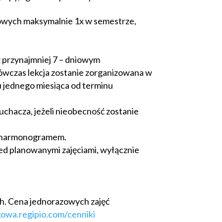
powych maksymalnie 1x w semestrze,
 przynajmniej 7 – dniowym
ówczas lekcja zostanie zorganizowana w
u jednego miesiąca od terminu
uchacza, jeżeli nieobecność zostanie
 z harmonogramem.
ed planowanymi zajęciami, wyłącznie
ch. Cena jednorazowych zajęć
kowa.regipio.com/cenniki