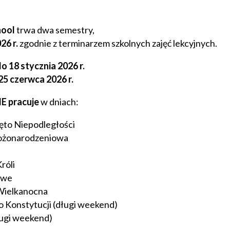
hool
trwa dwa semestry,
26 r.
zgodnie z terminarzem szkolnych zajęć lekcyjnych.
o 18 stycznia 2026 r.
25 czerwca 2026 r.
IE pracuje
w dniach:
ęto Niepodległości
Bożonarodzeniowa
róli
mowe
 Wielkanocna
o Konstytucji (długi weekend)
ługi weekend)