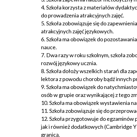
Szkoła korzysta z materiałów dydakty
do prowadzenia atrakcyjnych zajęć.
Szkoła zobowiązuje się do zapewnieni
atrakcyjnych zajęć językowych.
Szkoła ma obowiązek do pozostawania
nauce.
Dwa razy w roku szkolnym, szkoła zo
rozwój językowy ucznia.
Szkoła dołoży wszelkich starań dla za
lektora z powodu choroby bądź innych p
Szkoła ma obowiązek do natychmiasto
osób w grupie oraz wynikającej z tego z
Szkoła ma obowiązek wystawienia na 
Szkoła zobowiązuje się do przeprow
Szkoła przygotowuje do egzaminów p
jak i również dodatkowych (Cambridge Y
granicą.