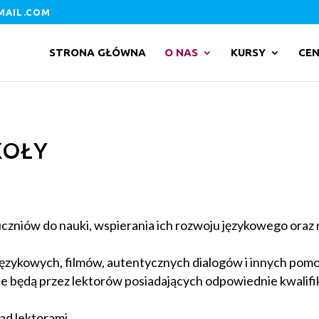
MAIL.COM
STRONA GŁÓWNA
O NAS
KURSY
CEN
KOŁY
uczniów do nauki, wspierania ich rozwoju językowego oraz
 językowych, filmów, autentycznych dialogów i innych po
ne będą przez lektorów posiadających odpowiednie kwalif
ad lektorami.