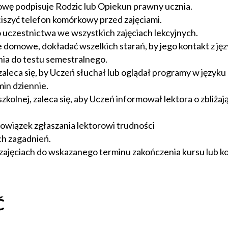
wę podpisuje Rodzic lub Opiekun prawny ucznia.
szyć telefon komórkowy przed zajęciami.
uczestnictwa we wszystkich zajęciach lekcyjnych.
domowe, dokładać wszelkich starań, by jego kontakt z język
nia do testu semestralnego.
leca się, by Uczeń słuchał lub oglądał programy w języku 
min dziennie.
olnej, zaleca się, aby Uczeń informował lektora o zbliżają
wiązek zgłaszania lektorowi trudności
ch zagadnień.
ajęciach do wskazanego terminu zakończenia kursu lub ko
Ć