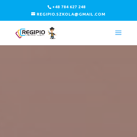
+48 784 627 248
REGIPIO.SZKOLA@GMAIL.COM