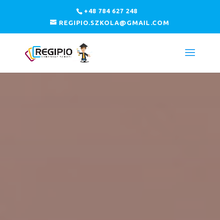
+48 784 627 248
REGIPIO.SZKOLA@GMAIL.COM